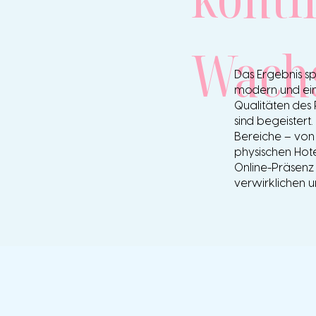
Wach
Das Ergebnis spr
modern und ein
Qualitäten des 
sind begeistert.
Bereiche – von
physischen Hote
Online-Präsenz 
verwirklichen 