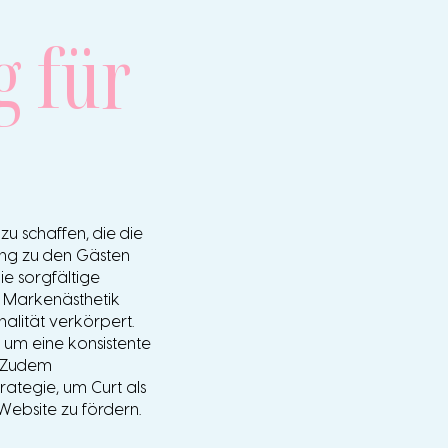
g für
 zu schaffen, die die
ung zu den Gästen
ie sorgfältige
e Markenästhetik
nalität verkörpert.
 um eine konsistente
. Zudem
rategie, um Curt als
Website zu fördern.