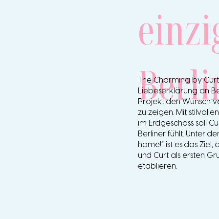
einzi
Berli
The Charming by Curt is
Liebeserklärung an Be
Projekt den Wunsch ve
zu zeigen. Mit stilvo
im Erdgeschoss soll Cu
Berliner fühlt. Unter
home!“ ist es das Ziel
und Curt als ersten Gru
etablieren.