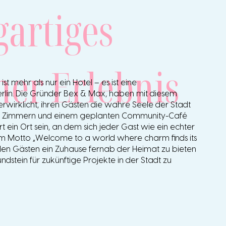
gartiges
ner Erlebnis
t mehr als nur ein Hotel – es ist eine
rlin. Die Gründer Bex & Max, haben mit diesem
rwirklicht, ihren Gästen die wahre Seele der Stadt
llen Zimmern und einem geplanten Community-Café
rt ein Ort sein, an dem sich jeder Gast wie ein echter
 dem Motto „Welcome to a world where charm finds its
, den Gästen ein Zuhause fernab der Heimat zu bieten
ndstein für zukünftige Projekte in der Stadt zu