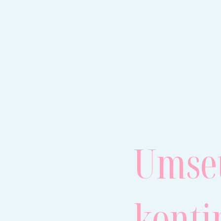
Umse
konti