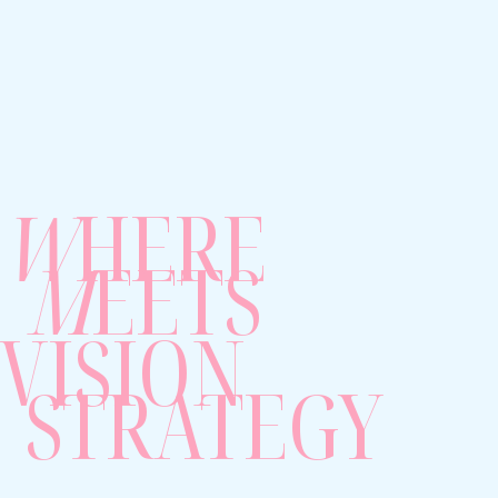
W
HERE
M
EETS
VISION
STRATEGY