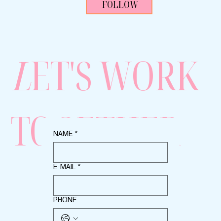
FOLLOW
L
ET'S WORK
TOGETHER
NAME
*
E-MAIL
*
PHONE