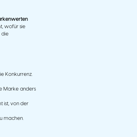
rkenwerten
, wofür sie 
 die 
ie Konkurrenz. 
ne Marke anders 
 ist, von der 
zu machen. 