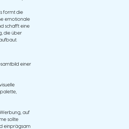
s formt die 
ne emotionale 
d schafft eine 
, die über 
aufbaut.
samtbild einer 
isuelle 
palette, 
r Werbung, auf 
e sollte 
und einprägsam 