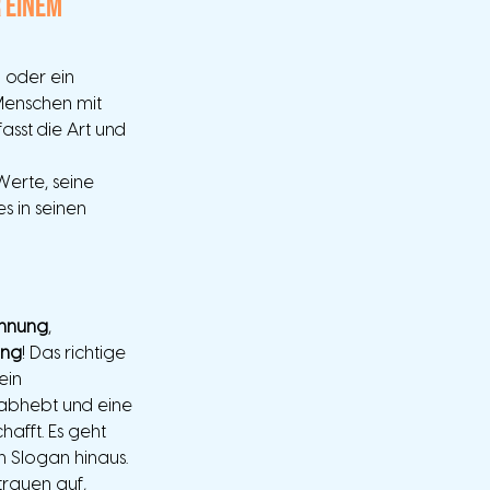
 einem 
 oder ein 
 Menschen mit 
sst die Art und 
rte, seine 
s in seinen 
nnung
, 
ung
! Das richtige 
ein 
abhebt und eine 
afft. Es geht 
 Slogan hinaus. 
trauen auf, 