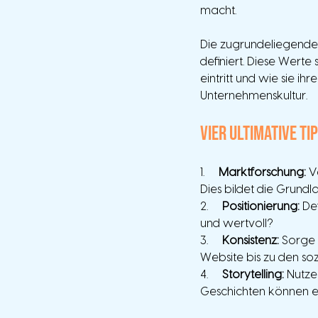
macht.
Die zugrundeliegenden
definiert. Diese Werte
eintritt und wie sie ih
Unternehmenskultur. 
Vier ultimative Ti
1.     
Marktforschung:
 V
Dies bildet die Grundla
2.     
Positionierung:
 De
und wertvoll?
3.     
Konsistenz:
 Sorge 
Website bis zu den so
4.     
Storytelling:
 Nutze
Geschichten können e