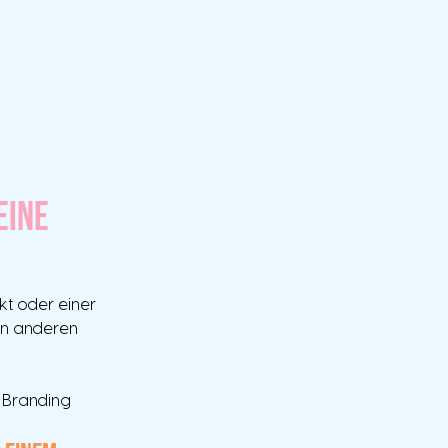
eine
t oder einer 
von anderen 
s Branding 