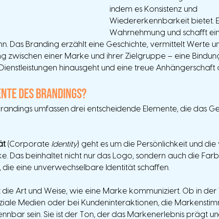
indem es Konsistenz und 
Wiedererkennbarkeit bietet. E
Wahrnehmung und schafft ei
. Das Branding erzählt eine Geschichte, vermittelt Werte un
 zwischen einer Marke und ihrer Zielgruppe – eine Bindung
ienstleistungen hinausgeht und eine treue Anhängerschaft 
ente des Brandings?
Brandings umfassen drei entscheidende Elemente, die das Ge
ät
 (Corporate 
Identity
) geht es um die Persönlichkeit und die v
e. Das beinhaltet nicht nur das Logo, sondern auch die Farb
r, die eine unverwechselbare Identität schaffen.
st die Art und Weise, wie eine Marke kommuniziert. Ob in de
oziale Medien oder bei Kundeninteraktionen, die Markenstimm
ennbar sein. Sie ist der Ton, der das Markenerlebnis prägt 