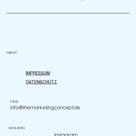
CONTACT
Community-Management auf Social Media: Tipps zur
IMPRESSUM
Pflege und Interaktion mit deiner Community
DATENSCHUTZ
E-MAIL
info@themarketingconcept.de
SOCIAL MEDIA
Instagram