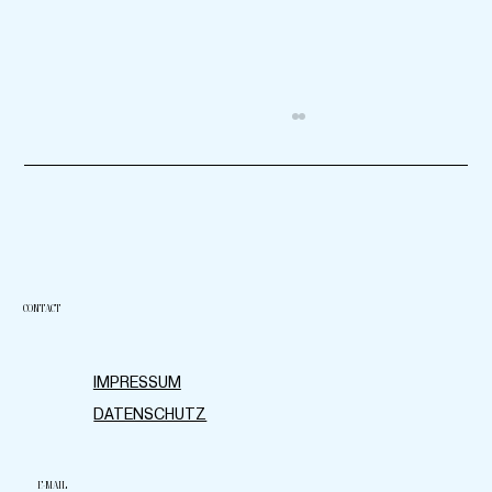
CONTACT
Storytelling auf Social Media: Wie man Geschichten
IMPRESSUM
nutzt, um Engagement zu fördern
DATENSCHUTZ
E-MAIL