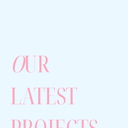
O
UR
LATEST
PROJECTS